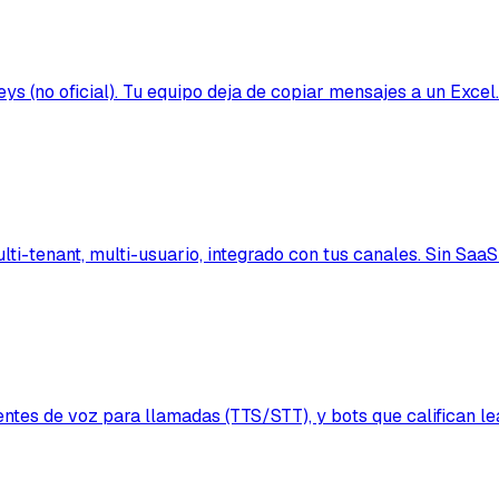
leys (no oficial). Tu equipo deja de copiar mensajes a un Excel.
ti-tenant, multi-usuario, integrado con tus canales. Sin SaaS
ntes de voz para llamadas (TTS/STT), y bots que califican 