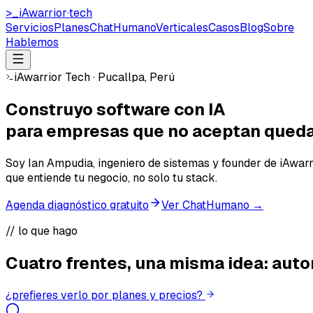
>_
iAwarrior
·
tech
Servicios
Planes
ChatHumano
Verticales
Casos
Blog
Sobre
Hablemos
iAwarrior Tech · Pucallpa, Perú
Construyo software con IA
para empresas que
no aceptan
queda
Soy
Ian Ampudia
, ingeniero de sistemas y founder de
iAwarr
que entiende tu negocio, no solo tu stack.
Agenda diagnóstico gratuito
Ver ChatHumano →
// lo que hago
Cuatro frentes, una misma idea:
auto
¿prefieres verlo por planes y precios?