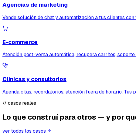
Agencias de marketing
Vende solución de chat y automatización a tus clientes con 
E-commerce
Atención post-venta automática, recupera carritos, soport
Clínicas y consultorios
Agenda citas, recordatorios, atención fuera de horario. Tus 
// casos reales
Lo que construí para otros — y por qu
ver todos los casos