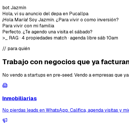
bot Jazmín
Hola, vi su anuncio del depa en Pucallpa
¡Hola María! Soy Jazmín. ¿Para vivir o como inversión?
Para vivir con mi familia
Perfecto. ¿Te agendo una visita el sábado?
>_ RAG · 4 propiedades match · agenda libre sáb 10am
// para quién
Trabajo con negocios que ya
factura
No vendo a startups en pre-seed. Vendo a empresas que ya ti
Inmobiliarias
No pierdas leads en WhatsApp. Califica, agenda visitas y mi