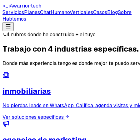
>_
iAwarrior
·
tech
Servicios
Planes
ChatHumano
Verticales
Casos
Blog
Sobre
Hablemos
4 rubros donde he construido + el tuyo
Trabajo con
4 industrias específicas
.
Donde más experiencia tengo es donde mejor te puedo servir
inmobiliarias
No pierdas leads en WhatsApp. Califica, agenda visitas y m
Ver soluciones específicas
agencias de marketing