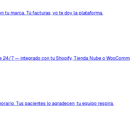
n tu marca. Tú facturas, yo te doy la plataforma.
rte 24/7 — integrado con tu Shopify, Tienda Nube o WooComm
orario. Tus pacientes lo agradecen, tu equipo respira.