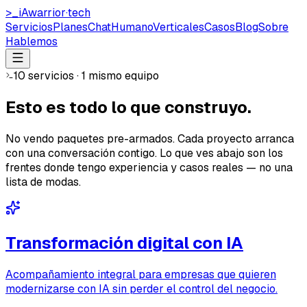
>_
iAwarrior
·
tech
Servicios
Planes
ChatHumano
Verticales
Casos
Blog
Sobre
Hablemos
10 servicios · 1 mismo equipo
Esto es
todo lo que construyo
.
No vendo paquetes pre-armados. Cada proyecto arranca
con una conversación contigo. Lo que ves abajo son los
frentes donde tengo experiencia y casos reales — no una
lista de modas.
Transformación digital con IA
Acompañamiento integral para empresas que quieren
modernizarse con IA sin perder el control del negocio.