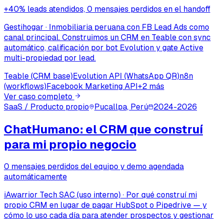
+40% leads atendidos, 0 mensajes perdidos en el handoff
Gestihogar
·
Inmobiliaria peruana con FB Lead Ads como
canal principal. Construimos un CRM en Teable con sync
automático, calificación por bot Evolution y gate Active
multi-propiedad por lead.
Teable (CRM base)
Evolution API (WhatsApp QR)
n8n
(workflows)
Facebook Marketing API
+
2
más
Ver caso completo
SaaS / Producto propio
Pucallpa, Perú
2024-2026
ChatHumano: el CRM que construí
para mi propio negocio
0 mensajes perdidos del equipo y demo agendada
automáticamente
iAwarrior Tech SAC (uso interno)
·
Por qué construí mi
propio CRM en lugar de pagar HubSpot o Pipedrive — y
cómo lo uso cada día para atender prospectos y gestionar