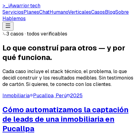
>_
iAwarrior
·
tech
Servicios
Planes
ChatHumano
Verticales
Casos
Blog
Sobre
Hablemos
3
casos · todos verificables
Lo que
construí para otros
— y por
qué funciona.
Cada caso incluye el stack técnico, el problema, lo que
decidí construir y los resultados medibles. Sin testimonios
de cartón. Si quieres, te conecto con los clientes.
Inmobiliaria
Pucallpa, Perú
2025
Cómo automatizamos la captación
de leads de una inmobiliaria en
Pucallpa