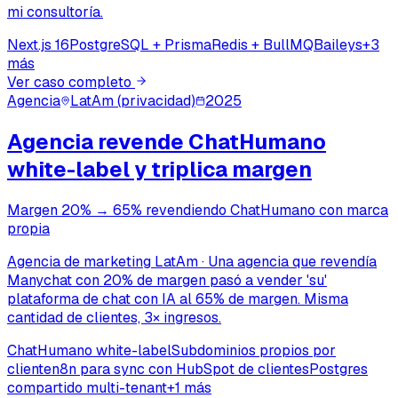
mi consultoría.
Next.js 16
PostgreSQL + Prisma
Redis + BullMQ
Baileys
+
3
más
Ver caso completo
Agencia
LatAm (privacidad)
2025
Agencia revende ChatHumano
white-label y triplica margen
Margen 20% → 65% revendiendo ChatHumano con marca
propia
Agencia de marketing LatAm
·
Una agencia que revendía
Manychat con 20% de margen pasó a vender 'su'
plataforma de chat con IA al 65% de margen. Misma
cantidad de clientes, 3× ingresos.
ChatHumano white-label
Subdominios propios por
cliente
n8n para sync con HubSpot de clientes
Postgres
compartido multi-tenant
+
1
más