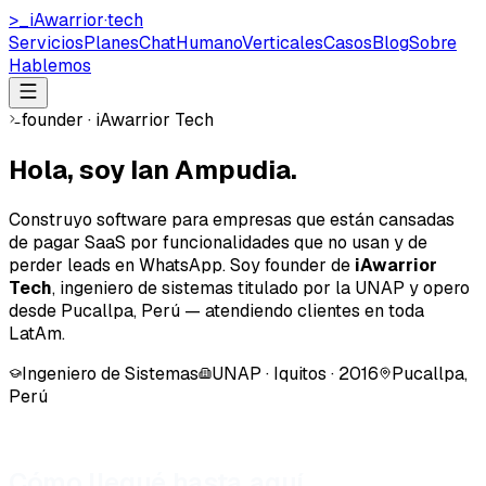
>_
iAwarrior
·
tech
Servicios
Planes
ChatHumano
Verticales
Casos
Blog
Sobre
Hablemos
founder · iAwarrior Tech
Hola, soy
Ian Ampudia
.
Construyo software para empresas que están cansadas
de pagar SaaS por funcionalidades que no usan y de
perder leads en WhatsApp. Soy founder de
iAwarrior
Tech
, ingeniero de sistemas titulado por la
UNAP
y opero
desde Pucallpa, Perú — atendiendo clientes en toda
LatAm.
Ingeniero de Sistemas
UNAP · Iquitos · 2016
Pucallpa,
Perú
Cómo llegué hasta aquí