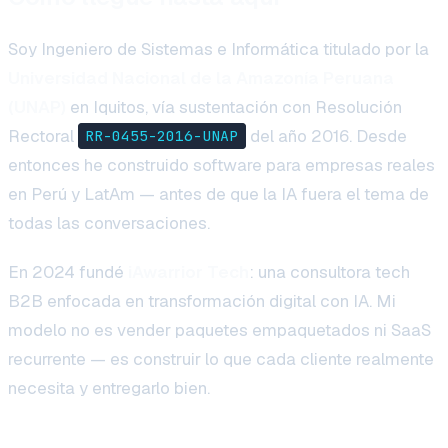
Soy Ingeniero de Sistemas e Informática titulado por la
Universidad Nacional de la Amazonía Peruana
(UNAP)
en Iquitos, vía sustentación con Resolución
Rectoral
del año 2016. Desde
RR-0455-2016-UNAP
entonces he construido software para empresas reales
en Perú y LatAm — antes de que la IA fuera el tema de
todas las conversaciones.
En 2024 fundé
iAwarrior Tech
: una consultora tech
B2B enfocada en transformación digital con IA. Mi
modelo no es vender paquetes empaquetados ni SaaS
recurrente — es construir lo que cada cliente realmente
necesita y entregarlo bien.