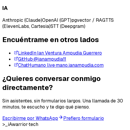
IA
Anthropic (Claude)
OpenAI (GPT)
pgvector / RAG
TTS
(ElevenLabs, Cartesia)
STT (Deepgram)
Encuéntrame en otros lados
LinkedIn
·
Ian Ventura Ampudia Guerrero
GitHub
·
@ianampudia11
ChatHumano live
·
mano.ianampudia.com
¿Quieres conversar conmigo
directamente
?
Sin asistentes, sin formularios largos. Una llamada de 30
minutos, te escucho y te digo qué pienso.
Escribirme por WhatsApp
Prefiero formulario
>_
iAwarrior
·
tech