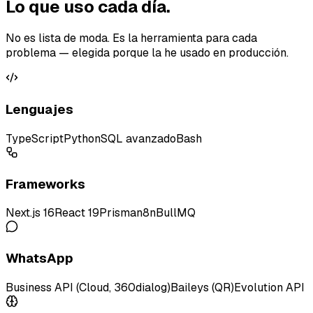
Lo que uso cada día.
No es lista de moda. Es la herramienta para cada
problema — elegida porque la he usado en producción.
Lenguajes
TypeScript
Python
SQL avanzado
Bash
Frameworks
Next.js 16
React 19
Prisma
n8n
BullMQ
WhatsApp
Business API (Cloud, 360dialog)
Baileys (QR)
Evolution API