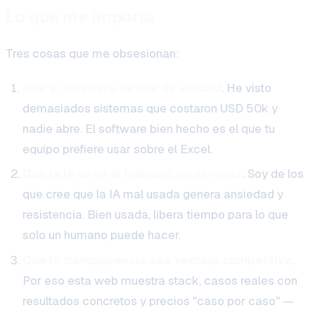
Lo que me importa
Tres cosas que me obsesionan:
Que el software se use de verdad
. He visto
demasiados sistemas que costaron USD 50k y
nadie abre. El software bien hecho es el que tu
equipo prefiere usar sobre el Excel.
Que la IA sirva al humano, no al revés
. Soy de los
que cree que la IA mal usada genera ansiedad y
resistencia. Bien usada, libera tiempo para lo que
solo un humano puede hacer.
Que la transparencia sea ventaja competitiva
.
Por eso esta web muestra stack, casos reales con
resultados concretos y precios "caso por caso" —