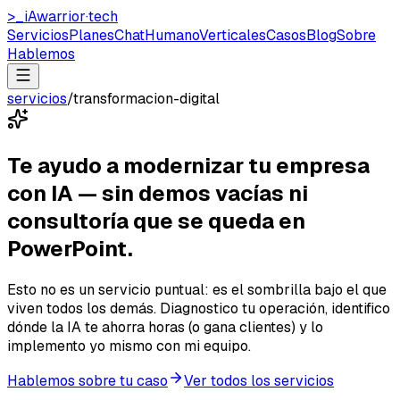
>_
iAwarrior
·
tech
Servicios
Planes
ChatHumano
Verticales
Casos
Blog
Sobre
Hablemos
servicios
/
transformacion-digital
Te ayudo a modernizar tu empresa
con IA — sin demos vacías ni
consultoría que se queda en
PowerPoint.
Esto no es un servicio puntual: es el sombrilla bajo el que
viven todos los demás. Diagnostico tu operación, identifico
dónde la IA te ahorra horas (o gana clientes) y lo
implemento yo mismo con mi equipo.
Hablemos sobre tu caso
Ver todos los servicios