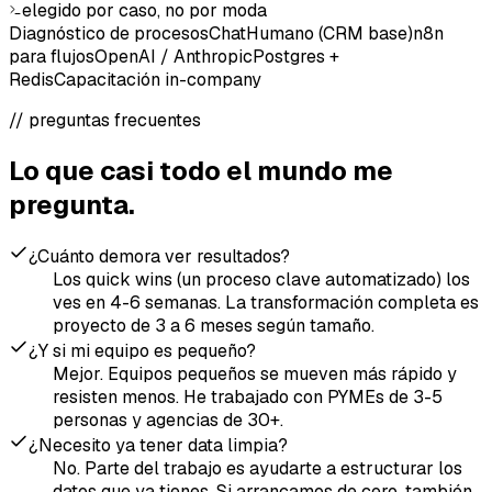
elegido por caso, no por moda
Diagnóstico de procesos
ChatHumano (CRM base)
n8n
para flujos
OpenAI / Anthropic
Postgres +
Redis
Capacitación in-company
// preguntas frecuentes
Lo que casi todo el mundo me
pregunta.
¿Cuánto demora ver resultados?
Los quick wins (un proceso clave automatizado) los
ves en 4-6 semanas. La transformación completa es
proyecto de 3 a 6 meses según tamaño.
¿Y si mi equipo es pequeño?
Mejor. Equipos pequeños se mueven más rápido y
resisten menos. He trabajado con PYMEs de 3-5
personas y agencias de 30+.
¿Necesito ya tener data limpia?
No. Parte del trabajo es ayudarte a estructurar los
datos que ya tienes. Si arrancamos de cero, también.